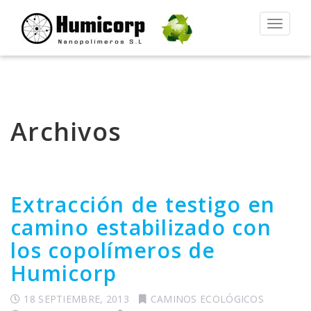
Alternar
la
navegac
Archivos
Extracción de testigo en
camino estabilizado con
los copolímeros de
Humicorp
18 SEPTIEMBRE, 2013
CAMINOS ECOLÓGICOS