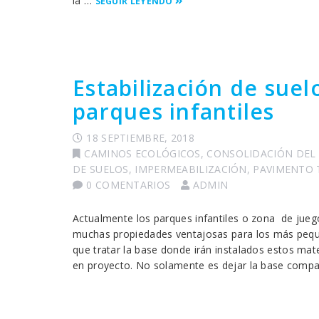
la …
SEGUIR LEYENDO
Estabilización de sue
parques infantiles
18 SEPTIEMBRE, 2018
CAMINOS ECOLÓGICOS
,
CONSOLIDACIÓN DEL
DE SUELOS
,
IMPERMEABILIZACIÓN
,
PAVIMENTO 
0 COMENTARIOS
ADMIN
Actualmente los parques infantiles o zona de jueg
muchas propiedades ventajosas para los más peque
que tratar la base donde irán instalados estos mate
en proyecto. No solamente es dejar la base comp