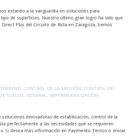
os estando a la vanguardia en soluciones para
 tipo de superficies. Nuestro último gran logro ha sido que
pi Direct Plus del Circuito de Ricla en Zaragoza, hemos
 TERRENO
,
CONTROL DE LA EROSIÓN
,
CONTROL DEL
 DE SUELOS
,
GENERAL
,
IMPERMEABILIZACIÓN
 soluciones innovadoras de estabilización, control de la
justa perfectamente a las necesidades que se requieren
tos. Si desea más información en Pavimento Terrizo o enviar