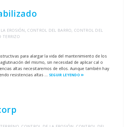
abilizado
LA EROSIÓN
,
CONTROL DEL BARRO
,
CONTROL DEL
 TERRIZO
structivas para alargar la vida del mantenimiento de los
glutinación del mismo, sin necesidad de aplicar cal o
encias altas necesitaremos de ellos. Aunque también hay
endo resistencias altas …
SEGUIR LEYENDO
corp
 TERRENO
,
CONTROL DE LA EROSIÓN
,
CONTROL DEL