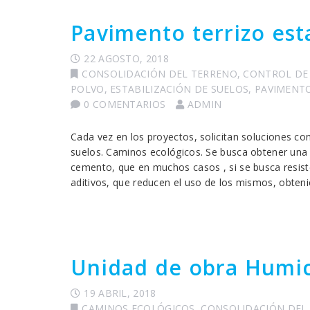
Pavimento terrizo est
22 AGOSTO, 2018
CONSOLIDACIÓN DEL TERRENO
,
CONTROL DE 
POLVO
,
ESTABILIZACIÓN DE SUELOS
,
PAVIMENTO
0 COMENTARIOS
ADMIN
Cada vez en los proyectos, solicitan soluciones con
suelos. Caminos ecológicos. Se busca obtener una a
cemento, que en muchos casos , si se busca resist
aditivos, que reducen el uso de los mismos, obteni
Unidad de obra Humi
19 ABRIL, 2018
CAMINOS ECOLÓGICOS
,
CONSOLIDACIÓN DEL