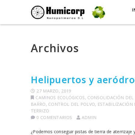
I
Archivos
Helipuertos y aeródro
27 MARZO, 2019
CAMINOS ECOLÓGICOS
,
CONSOLIDACIÓN DEL
BARRO
,
CONTROL DEL POLVO
,
ESTABILIZACIÓN
TERRIZO
0 COMENTARIOS
ADMIN
¿Podemos conseguir pistas de tierra de aterrizaje 