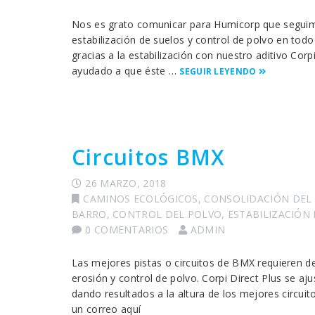
Nos es grato comunicar para Humicorp que seguim
estabilización de suelos y control de polvo en todo
gracias a la estabilización con nuestro aditivo Cor
ayudado a que éste …
SEGUIR LEYENDO
Circuitos BMX
26 MARZO, 2018
CAMINOS ECOLÓGICOS
,
CONSOLIDACIÓN DEL
BARRO
,
CONTROL DEL POLVO
,
ESTABILIZACIÓN
0 COMENTARIOS
ADMIN
Las mejores pistas o circuitos de BMX requieren de
erosión y control de polvo. Corpi Direct Plus se a
dando resultados a la altura de los mejores circui
un correo aquí