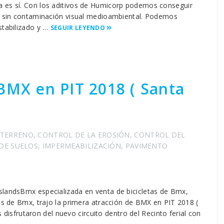
a es sí. Con los aditivos de Humicorp podemos conseguir
lo sin contaminación visual medioambiental. Podemos
stabilizado y …
SEGUIR LEYENDO
BMX en PIT 2018 ( Santa
 TERRENO
,
CONTROL DE LA EROSIÓN
,
CONTROL DEL
 DE SUELOS
,
IMPERMEABILIZACIÓN
,
PAVIMENTO
slandsBmx especializada en venta de bicicletas de Bmx,
os de Bmx, trajo la primera atracción de BMX en PIT 2018 (
es disfrutaron del nuevo circuito dentro del Recinto ferial con