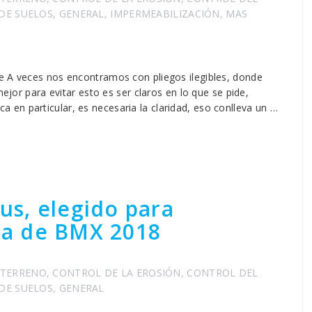
 DE SUELOS
,
GENERAL
,
IMPERMEABILIZACIÓN
,
MAS
e A veces nos encontramos con pliegos ilegibles, donde
mejor para evitar esto es ser claros en lo que se pide,
en particular, es necesaria la claridad, eso conlleva un …
lus, elegido para
a de BMX 2018
 TERRENO
,
CONTROL DE LA EROSIÓN
,
CONTROL DEL
 DE SUELOS
,
GENERAL