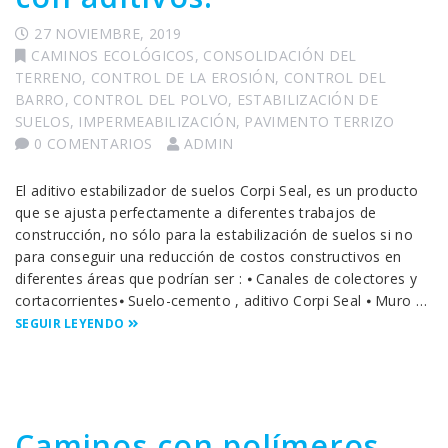
27 NOVIEMBRE, 2019
CAMINOS ECOLÓGICOS
,
CONSOLIDACIÓN DEL
TERRENO
,
CONTROL DE LA EROSIÓN
,
CONTROL DEL
BARRO
,
CONTROL DEL POLVO
,
ESTABILIZACIÓN DE
SUELOS
,
IMPERMEABILIZACIÓN
,
PAVIMENTO TERRIZO
0 COMENTARIOS
ADMIN
El aditivo estabilizador de suelos Corpi Seal, es un producto
que se ajusta perfectamente a diferentes trabajos de
construcción, no sólo para la estabilización de suelos si no
para conseguir una reducción de costos constructivos en
diferentes áreas que podrían ser : ⦁ Canales de colectores y
cortacorrientes⦁ Suelo-cemento , aditivo Corpi Seal ⦁ Muro …
SEGUIR LEYENDO
Caminos con polímeros