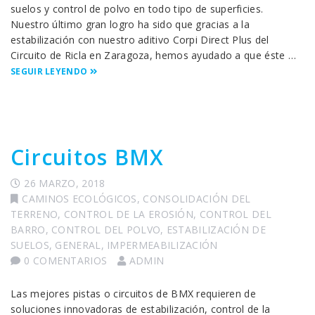
suelos y control de polvo en todo tipo de superficies.
Nuestro último gran logro ha sido que gracias a la
estabilización con nuestro aditivo Corpi Direct Plus del
Circuito de Ricla en Zaragoza, hemos ayudado a que éste …
SEGUIR LEYENDO
Circuitos BMX
26 MARZO, 2018
CAMINOS ECOLÓGICOS
,
CONSOLIDACIÓN DEL
TERRENO
,
CONTROL DE LA EROSIÓN
,
CONTROL DEL
BARRO
,
CONTROL DEL POLVO
,
ESTABILIZACIÓN DE
SUELOS
,
GENERAL
,
IMPERMEABILIZACIÓN
0 COMENTARIOS
ADMIN
Las mejores pistas o circuitos de BMX requieren de
soluciones innovadoras de estabilización, control de la