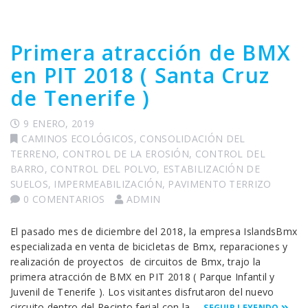
Primera atracción de BMX
en PIT 2018 ( Santa Cruz
de Tenerife )
9 ENERO, 2019
CAMINOS ECOLÓGICOS
,
CONSOLIDACIÓN DEL
TERRENO
,
CONTROL DE LA EROSIÓN
,
CONTROL DEL
BARRO
,
CONTROL DEL POLVO
,
ESTABILIZACIÓN DE
SUELOS
,
IMPERMEABILIZACIÓN
,
PAVIMENTO TERRIZO
0 COMENTARIOS
ADMIN
El pasado mes de diciembre del 2018, la empresa IslandsBmx
especializada en venta de bicicletas de Bmx, reparaciones y
realización de proyectos de circuitos de Bmx, trajo la
primera atracción de BMX en PIT 2018 ( Parque Infantil y
Juvenil de Tenerife ). Los visitantes disfrutaron del nuevo
circuito dentro del Recinto ferial con la …
SEGUIR LEYENDO