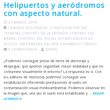
Helipuertos y aeródromos
con aspecto natural.
27 MARZO, 2019
CAMINOS ECOLÓGICOS
,
CONSOLIDACIÓN DEL
TERRENO
,
CONTROL DE LA EROSIÓN
,
CONTROL DEL
BARRO
,
CONTROL DEL POLVO
,
ESTABILIZACIÓN DE
SUELOS
,
IMPERMEABILIZACIÓN
,
PAVIMENTO TERRIZO
0 COMENTARIOS
ADMIN
¿Podemos conseguir pistas de tierra de aterrizaje y
despegue, que aporten seguridad, mejor visibilidad y que no
contamine visualmente el entorno? La respuesta es sí. Con
los aditivos de Humicorp podemos conseguir una
estabilización ofreciendo prestaciones al suelo sin
contaminación visual medioambiental. Podemos observar en
la imagen que, una vez el suelo está estabilizado y …
SEGUIR
LEYENDO