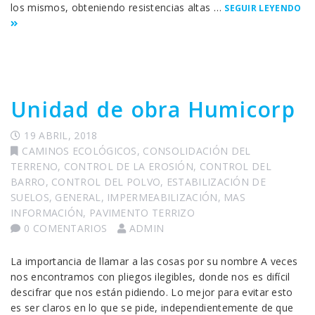
los mismos, obteniendo resistencias altas …
SEGUIR LEYENDO
Unidad de obra Humicorp
19 ABRIL, 2018
CAMINOS ECOLÓGICOS
,
CONSOLIDACIÓN DEL
TERRENO
,
CONTROL DE LA EROSIÓN
,
CONTROL DEL
BARRO
,
CONTROL DEL POLVO
,
ESTABILIZACIÓN DE
SUELOS
,
GENERAL
,
IMPERMEABILIZACIÓN
,
MAS
INFORMACIÓN
,
PAVIMENTO TERRIZO
0 COMENTARIOS
ADMIN
La importancia de llamar a las cosas por su nombre A veces
nos encontramos con pliegos ilegibles, donde nos es difícil
descifrar que nos están pidiendo. Lo mejor para evitar esto
es ser claros en lo que se pide, independientemente de que