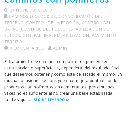
21 NOVIEMBRE, 2019
CAMINOS ECOLÓGICOS
,
CONSOLIDACIÓN DEL
TERRENO
,
CONTROL DE LA EROSIÓN
,
CONTROL DEL
BARRO
,
CONTROL DEL POLVO
,
ESTABILIZACIÓN DE
SUELOS
,
GENERAL
,
IMPERMEABILIZACIÓN
,
PAVIMENTO
TERRIZO
0 COMENTARIOS
ADMIN
El tratamiento de caminos con polímeros pueden ser
estructurales o superficiales, dependerá del resultado final
que deseemos obtener y como este de estado el mismo. En
muchas ocasiones se consigue una mejora puntual con los
productos con polímeros sin cementantes, pero muchas
veces no es suficiente al no crear una base estabilizada
fuerte y que …
SEGUIR LEYENDO