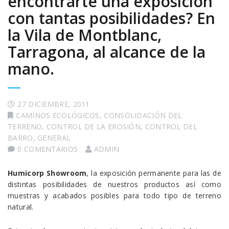
encontrarte una exposición
con tantas posibilidades? En
la Vila de Montblanc,
Tarragona, al alcance de la
mano.
27 DICIEMBRE, 2011
CAMINOS ECOLÓGICOS
,
CONSOLIDACIÓN DEL
TERRENO
,
CONTROL DE LA EROSIÓN
,
CONTROL DEL
BARRO
,
GENERAL
0 COMENTARIOS
ADMIN
Humicorp Showroom
, la exposición permanente para las de
distintas posibilidades de nuestros productos así como
muestras y acabados posibles para todo tipo de terreno
natural.