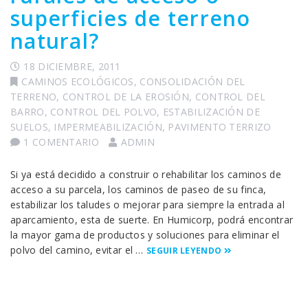
superficies de terreno
natural?
18 DICIEMBRE, 2011
CAMINOS ECOLÓGICOS
,
CONSOLIDACIÓN DEL
TERRENO
,
CONTROL DE LA EROSIÓN
,
CONTROL DEL
BARRO
,
CONTROL DEL POLVO
,
ESTABILIZACIÓN DE
SUELOS
,
IMPERMEABILIZACIÓN
,
PAVIMENTO TERRIZO
1 COMENTARIO
ADMIN
Si ya está decidido a construir o rehabilitar los caminos de
acceso a su parcela, los caminos de paseo de su finca,
estabilizar los taludes o mejorar para siempre la entrada al
aparcamiento, esta de suerte. En Humicorp, podrá encontrar
la mayor gama de productos y soluciones para eliminar el
polvo del camino, evitar el …
SEGUIR LEYENDO