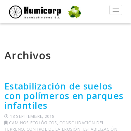
Alternar
la
navegac
Archivos
Estabilización de suelos
con polímeros en parques
infantiles
18 SEPTIEMBRE, 2018
CAMINOS ECOLÓGICOS
,
CONSOLIDACIÓN DEL
TERRENO
,
CONTROL DE LA EROSIÓN
,
ESTABILIZACIÓN