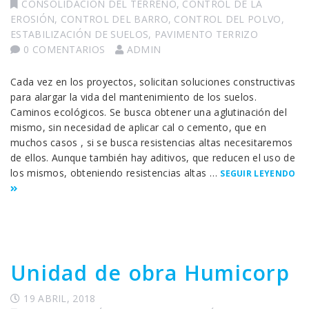
CONSOLIDACIÓN DEL TERRENO
,
CONTROL DE LA
EROSIÓN
,
CONTROL DEL BARRO
,
CONTROL DEL POLVO
,
ESTABILIZACIÓN DE SUELOS
,
PAVIMENTO TERRIZO
0 COMENTARIOS
ADMIN
Cada vez en los proyectos, solicitan soluciones constructivas
para alargar la vida del mantenimiento de los suelos.
Caminos ecológicos. Se busca obtener una aglutinación del
mismo, sin necesidad de aplicar cal o cemento, que en
muchos casos , si se busca resistencias altas necesitaremos
de ellos. Aunque también hay aditivos, que reducen el uso de
los mismos, obteniendo resistencias altas …
SEGUIR LEYENDO
Unidad de obra Humicorp
19 ABRIL, 2018