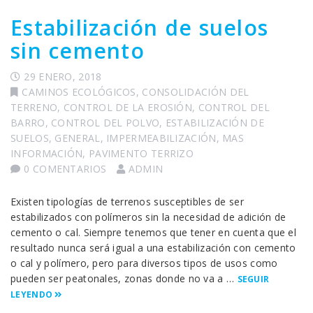
Estabilización de suelos
sin cemento
29 ENERO, 2018
CAMINOS ECOLÓGICOS
,
CONSOLIDACIÓN DEL
TERRENO
,
CONTROL DE LA EROSIÓN
,
CONTROL DEL
BARRO
,
CONTROL DEL POLVO
,
ESTABILIZACIÓN DE
SUELOS
,
GENERAL
,
IMPERMEABILIZACIÓN
,
MAS
INFORMACIÓN
,
PAVIMENTO TERRIZO
0 COMENTARIOS
ADMIN
Existen tipologías de terrenos susceptibles de ser
estabilizados con polímeros sin la necesidad de adición de
cemento o cal. Siempre tenemos que tener en cuenta que el
resultado nunca será igual a una estabilización con cemento
o cal y polímero, pero para diversos tipos de usos como
pueden ser peatonales, zonas donde no va a …
SEGUIR
LEYENDO