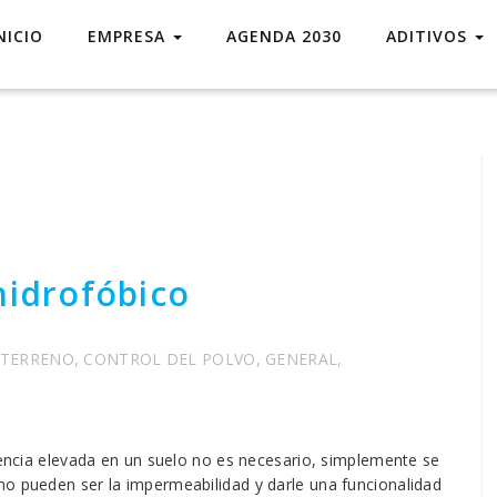
NICIO
EMPRESA
AGENDA 2030
ADITIVOS
hidrofóbico
 TERRENO
,
CONTROL DEL POLVO
,
GENERAL
,
stencia elevada en un suelo no es necesario, simplemente se
mo pueden ser la impermeabilidad y darle una funcionalidad