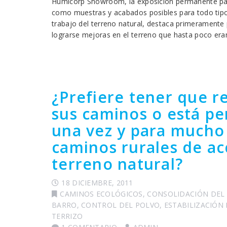
Humicorp Showroom, la exposición permanente para 
como muestras y acabados posibles para todo tipo 
trabajo del terreno natural, destaca primeramente 
lograrse mejoras en el terreno que hasta poco era
¿Prefiere tener que r
sus caminos o está p
una vez y para mucho
caminos rurales de ac
terreno natural?
18 DICIEMBRE, 2011
CAMINOS ECOLÓGICOS
,
CONSOLIDACIÓN DEL
BARRO
,
CONTROL DEL POLVO
,
ESTABILIZACIÓN
TERRIZO