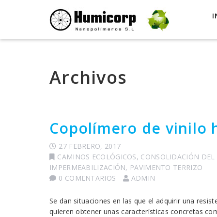
I
Archivos
Copolímero de vinilo 
27 FEBRERO, 2017
CAMINOS ECOLÓGICOS
,
CONSOLIDACIÓN DEL
IMPERMEABILIZACIÓN
,
PAVIMENTO TERRIZO
0 COMENTARIOS
ADMIN
Se dan situaciones en las que el adquirir una resi
quieren obtener unas características concretas co