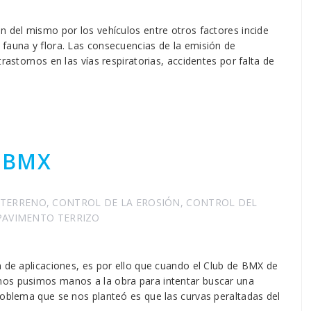
n del mismo por los vehículos entre otros factores incide
 fauna y flora. Las consecuencias de la emisión de
rastornos en las vías respiratorias, accidentes por falta de
o BMX
 TERRENO
,
CONTROL DE LA EROSIÓN
,
CONTROL DEL
PAVIMENTO TERRIZO
n de aplicaciones, es por ello que cuando el Club de BMX de
nos pusimos manos a la obra para intentar buscar una
roblema que se nos planteó es que las curvas peraltadas del