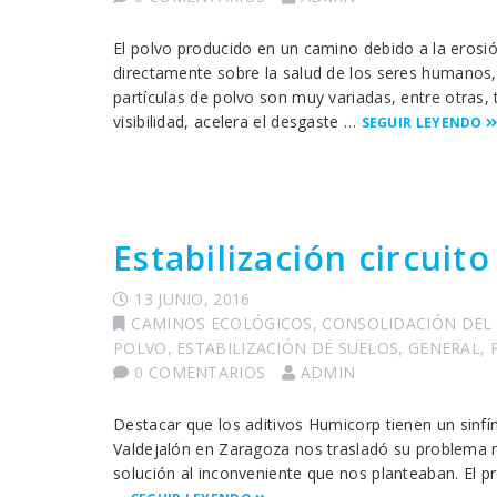
El polvo producido en un camino debido a la erosió
directamente sobre la salud de los seres humanos,
partículas de polvo son muy variadas, entre otras, t
visibilidad, acelera el desgaste …
SEGUIR LEYENDO
Estabilización circuit
13 JUNIO, 2016
CAMINOS ECOLÓGICOS
,
CONSOLIDACIÓN DEL
POLVO
,
ESTABILIZACIÓN DE SUELOS
,
GENERAL
,
0 COMENTARIOS
ADMIN
Destacar que los aditivos Humicorp tienen un sinfí
Valdejalón en Zaragoza nos trasladó su problema 
solución al inconveniente que nos planteaban. El p