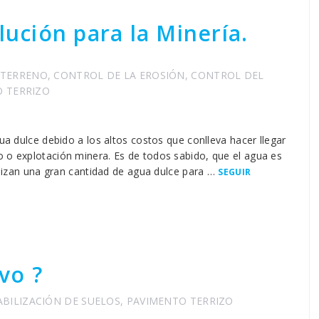
lución para la Minería.
 TERRENO
,
CONTROL DE LA EROSIÓN
,
CONTROL DEL
 TERRIZO
gua dulce debido a los altos costos que conlleva hacer llegar
o o explotación minera. Es de todos sabido, que el agua es
tilizan una gran cantidad de agua dulce para …
SEGUIR
vo ?
ABILIZACIÓN DE SUELOS
,
PAVIMENTO TERRIZO