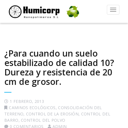
Alternar
la
navegac
¿Para cuando un suelo
estabilizado de calidad 10?
Dureza y resistencia de 20
cm de grosor.
1 FEBRERO, 2013
CAMINOS ECOLÓGICOS
,
CONSOLIDACIÓN DEL
TERRENO
,
CONTROL DE LA EROSIÓN
,
CONTROL DEL
BARRO
,
CONTROL DEL POLVO
0 COMENTARIOS
ADMIN