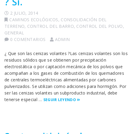
? Si.
2 JULIO, 2014
CAMINOS ECOLÓGICOS
,
CONSOLIDACIÓN DEL
TERRENO
,
CONTROL DEL BARRO
,
CONTROL DEL POLVO
,
GENERAL
0 COMENTARIOS
ADMIN
¿ Que son las cenizas volantes ?Las cenizas volantes son los
residuos sólidos que se obtienen por precipitación
electrostática o por captación mecánica de los polvos que
acompañan a los gases de combustión de los quemadores
de centrales termoeléctricas alimentadas por carbones
pulverizados. Se utilizan como adiciones para hormigón. Por
ser las cenizas volantes un subproducto industrial, debe
tenerse especial …
SEGUIR LEYENDO