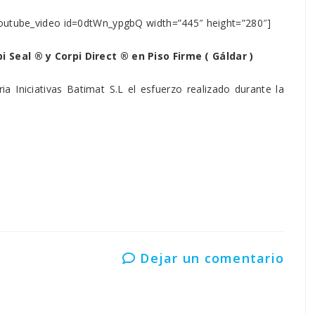
outube_video id=0dtWn_ypgbQ width=”445″ height=”280″]
 Seal ® y Corpi Direct ® en Piso Firme ( Gáldar )
a Iniciativas Batimat S.L el esfuerzo realizado durante la
Dejar un comentario