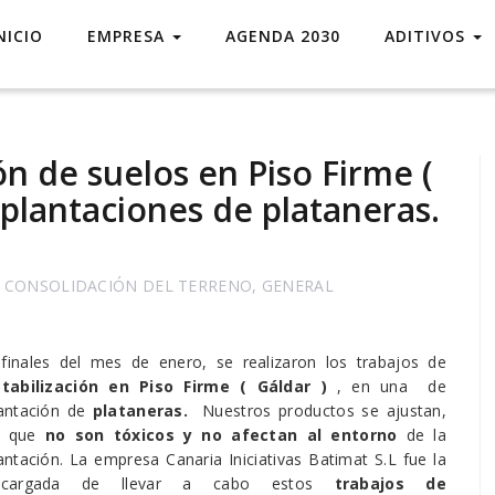
NICIO
EMPRESA
AGENDA 2030
ADITIVOS
ón de suelos en Piso Firme (
 plantaciones de plataneras.
,
CONSOLIDACIÓN DEL TERRENO
,
GENERAL
finales del mes de enero, se realizaron los trabajos de
tabilización en Piso Firme ( Gáldar )
, en una de
antación de
plataneras.
Nuestros productos se ajustan,
a que
no son tóxicos y no afectan al entorno
de la
antación. La empresa Canaria Iniciativas Batimat S.L fue la
ncargada de llevar a cabo estos
trabajos de