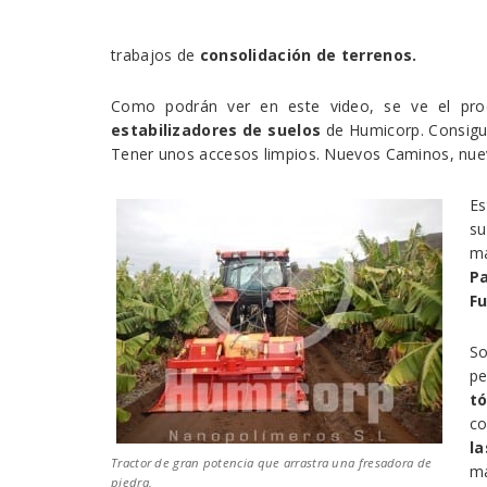
trabajos de
consolidación de terrenos.
Como podrán ver en este video, se ve el pro
estabilizadores de suelos
de Humicorp. Consig
Tener unos accesos limpios. Nuevos Caminos, nue
Es
s
m
P
Fu
S
p
tó
co
l
Tractor de gran potencia que arrastra una fresadora de
ma
piedra.