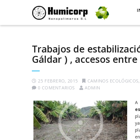
I
Trabajos de estabilizaci
Gáldar ) , accesos entre
25 FEBRERO, 2015
CAMINOS ECOLÓGICOS
0 COMENTARIOS
ADMIN
A 
es
pl
y
pl
e