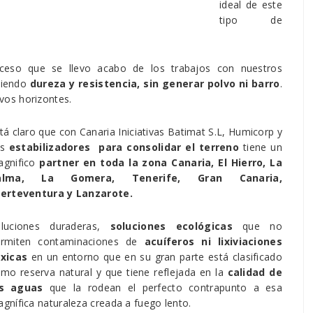
ideal de este
tipo de
ceso que se llevo acabo de los trabajos con nuestros
uiendo
dureza y resistencia, sin generar polvo ni barro
.
vos horizontes.
tá claro que con Canaria Iniciativas Batimat S.L, Humicorp y
us
estabilizadores para consolidar el terreno
tiene un
agnifico
partner en toda la zona Canaria, El Hierro, La
alma, La Gomera, Tenerife, Gran Canaria,
erteventura y Lanzarote.
oluciones duraderas,
soluciones ecológicas
que no
ermiten contaminaciones de
acuíferos ni lixiviaciones
xicas
en un entorno que en su gran parte está clasificado
mo reserva natural y que tiene reflejada en la
calidad de
as aguas
que la rodean el perfecto contrapunto a esa
gnífica naturaleza creada a fuego lento.