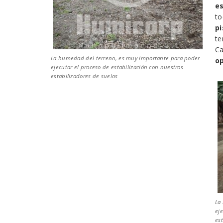
es
t
pi
te
Ca
La humedad del terreno, es muy importante para poder
o
ejecutar el proceso de estabilización con nuestros
estabilizadores de suelos
La
eje
es