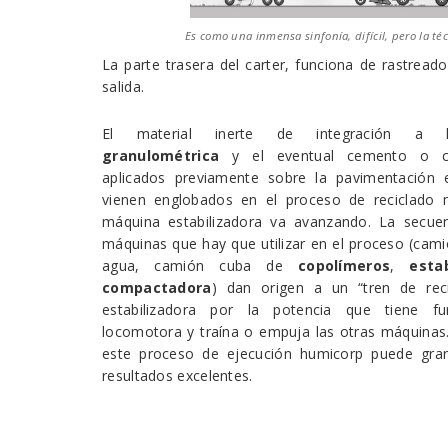
Es como una inmensa sinfonía, difícil, pero la té
La parte trasera del carter, funciona de rastrea
salida.
El material inerte de integración 
granulométrica
y el eventual cemento o ca
aplicados previamente sobre la pavimentación e
vienen englobados en el proceso de reciclado m
máquina estabilizadora va avanzando. La secuen
máquinas que hay que utilizar en el proceso (cam
agua, camión cuba de
copolímeros
,
estabi
compactadora
) dan origen a un “tren de reci
estabilizadora por la potencia que tiene f
locomotora y traína o empuja las otras máquinas.
este proceso de ejecución humicorp puede gran
resultados excelentes.