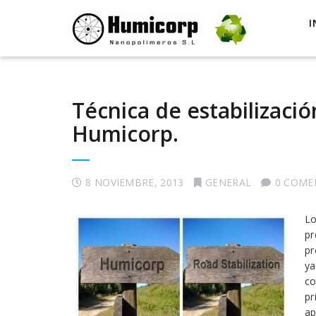
I
Técnica de estabilizaci
Humicorp.
8 NOVIEMBRE, 2013
GENERAL
0 COME
L
pr
p
y
c
pr
a