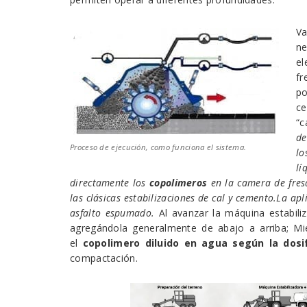
V
ne
e
f
po
ce
“c
de
Proceso de ejecución, como funciona el sistema.
lo
l
directamente los
copolimeros
en la camera de fres
las clásicas estabilizaciones de cal y cemento.
La apl
asfalto espumado.
Al avanzar la máquina estabili
agregándola generalmente de abajo a arriba; Mie
el
copolimero diluido en agua según la dosi
compactación.