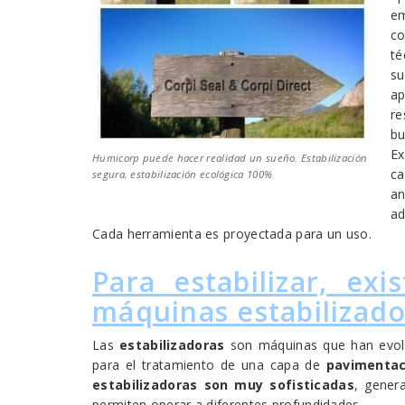
em
co
t
s
a
re
bu
Ex
Humicorp puede hacer realidad un sueño. Estabilización
ca
segura, estabilización ecológica 100%
an
a
Cada herramienta es proyectada para un uso.
Para estabilizar, ex
máquinas estabilizado
Las
estabilizadoras
son máquinas que han evolu
para el tratamiento de una capa de
pavimentac
estabilizadoras son muy sofisticadas
, gener
permiten operar a diferentes profundidades.