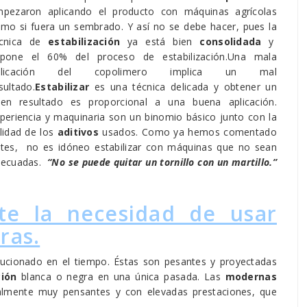
pezaron aplicando el producto con máquinas agrícolas
mo si fuera un sembrado. Y así no se debe hacer, pues la
écnica de
estabilización
ya está bien
consolidada
y
upone el 60% del proceso de estabilización.Una mala
plicación del copolimero implica un mal
sultado.
Estabilizar
es una técnica delicada y obtener un
en resultado es proporcional a una buena aplicación.
periencia y maquinaria son un binomio básico junto con la
lidad de los
aditivos
usados. Como ya hemos comentado
tes, no es idóneo estabilizar con máquinas que no sean
decuadas.
“No se puede quitar un tornillo con un martillo.”
iste la necesidad de usar
ras.
cionado en el tiempo. Éstas son pesantes y proyectadas
ión
blanca o negra en una única pasada. Las
modernas
almente muy pensantes y con elevadas prestaciones, que