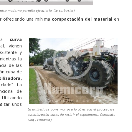
cnica moderna permite ejecutarla. (Le corbusier).
dor ofreciendo una mínima
compactación del material
en
a la
curva
l, vienen
xistente y
ientras la
cia de las
ión cuba de
lizadora,
clado”. La
unciona de
 Utilizando
tizar unos
La artillería se pone manos a la obra, con el proceso de
estabilización antes de recibir el copolimero,, Coronado
Golf ( Panamá )