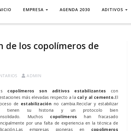
NICIO
EMPRESA
AGENDA 2030
ADITIVOS
ón de los copolímeros de
NTARIOS
ADMIN
os
copolímeros son aditivos estabilizantes
con
estaciones más elevadas respecto a la
cal y al cemento.
El
roceso de
estabilización
no cambia.Reciclar y estabilizar
a tienen su historia y un protocolo bien
onsolidado. Muchos
copolímeros
han fracasado
incipalmente por una falta de experiencia en la técnica de
plicación.Las empresas pioneras en
copolimeros