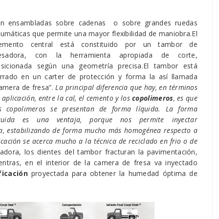
an ensambladas sobre cadenas o sobre grandes ruedas
umáticas que permite una mayor flexibilidad de maniobra.El
lemento central está constituido por un tambor de
resadora, con la herramienta apropiada de corte,
sicionada según una geometría precisa.El tambor está
rrado en un carter de protección y forma la así llamada
amera de fresa”.
La principal diferencia que hay, en términos
 aplicación, entre la cal, el cemento y los
copolimeros
, es que
s copolimeros se presentan de forma líquida.
La forma
íquida es una ventaja, porque nos permite inyectar
a, estabilizando de forma mucho más homogénea respecto a
icación se acerca mucho a la técnica de reciclado en frio o de
zadora, los dientes del tambor fracturan la pavimentación,
ntras, en el interior de la camera de fresa va inyectado
ficación
proyectada para obtener la humedad óptima de