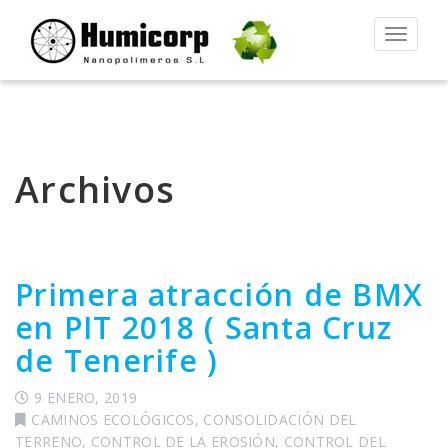
Alternar
la
navegac
Archivos
Primera atracción de BMX
en PIT 2018 ( Santa Cruz
de Tenerife )
9 ENERO, 2019
CAMINOS ECOLÓGICOS
,
CONSOLIDACIÓN DEL
TERRENO
,
CONTROL DE LA EROSIÓN
,
CONTROL DEL