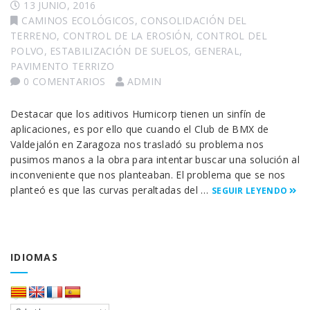
13 JUNIO, 2016
CAMINOS ECOLÓGICOS
,
CONSOLIDACIÓN DEL
TERRENO
,
CONTROL DE LA EROSIÓN
,
CONTROL DEL
POLVO
,
ESTABILIZACIÓN DE SUELOS
,
GENERAL
,
PAVIMENTO TERRIZO
0 COMENTARIOS
ADMIN
Destacar que los aditivos Humicorp tienen un sinfín de
aplicaciones, es por ello que cuando el Club de BMX de
Valdejalón en Zaragoza nos trasladó su problema nos
pusimos manos a la obra para intentar buscar una solución al
inconveniente que nos planteaban. El problema que se nos
planteó es que las curvas peraltadas del …
SEGUIR LEYENDO
IDIOMAS