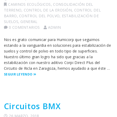
CAMINOS ECOLÓGICOS
,
CONSOLIDACIÓN DEL
TERRENO
,
CONTROL DE LA EROSIÓN
,
CONTROL DEL
BARRO
,
CONTROL DEL POLVO
,
ESTABILIZACIÓN DE
SUELOS
,
GENERAL
0 COMENTARIOS
ADMIN
Nos es grato comunicar para Humicorp que seguimos
estando a la vanguardia en soluciones para estabilización de
suelos y control de polvo en todo tipo de superficies.
Nuestro último gran logro ha sido que gracias a la
estabilización con nuestro aditivo Corpi Direct Plus del
Circuito de Ricla en Zaragoza, hemos ayudado a que éste …
SEGUIR LEYENDO
Circuitos BMX
26 MARZO, 2018