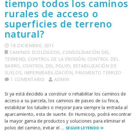
tiempo todos los caminos
rurales de acceso o
superficies de terreno
natural?
18 DICIEMBRE, 2011
CAMINOS ECOLÓGICOS
,
CONSOLIDACIÓN DEL
TERRENO
,
CONTROL DE LA EROSIÓN
,
CONTROL DEL
BARRO
,
CONTROL DEL POLVO
,
ESTABILIZACIÓN DE
SUELOS
,
IMPERMEABILIZACIÓN
,
PAVIMENTO TERRIZO
1 COMENTARIO
ADMIN
Si ya está decidido a construir o rehabilitar los caminos de
acceso a su parcela, los caminos de paseo de su finca,
estabilizar los taludes o mejorar para siempre la entrada al
aparcamiento, esta de suerte. En Humicorp, podrá encontrar
la mayor gama de productos y soluciones para eliminar el
polvo del camino, evitar el …
SEGUIR LEYENDO