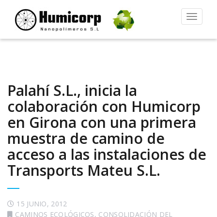
Alternar
la
navegac
Palahí S.L., inicia la
colaboración con Humicorp
en Girona con una primera
muestra de camino de
acceso a las instalaciones de
Transports Mateu S.L.
15 JUNIO, 2012
CAMINOS ECOLÓGICOS
,
CONSOLIDACIÓN DEL