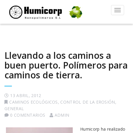
Alternar
la
navegac
Llevando a los caminos a
buen puerto. Polímeros para
caminos de tierra.
13 ABRIL, 2012
CAMINOS ECOLÓGICOS
,
CONTROL DE LA EROSIÓN
,
GENERAL
0 COMENTARIOS
ADMIN
Humicorp ha realizado