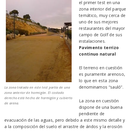
el primer test en una
zona interior del parque
temático, muy cerca de
uno de sus mejores
restaurantes del mayor
campo de Golf de sus
instalaciones.
Pavimento terrizo
continuo natural
El terreno en cuestión
es puramente arenoso,
lo que en esta zona
denominamos “sauló”.
La zona tratada en este test partía de una
zona anterior de hormigón. El costado
derecho está hecho de hormigón y cubierto
La zona en cuestión
de arena.
dispone de una buena
pendiente de
evacuación de las aguas, pero debido a este mismo detalle y
a la composición del suelo el arrastre de áridos y la erosión