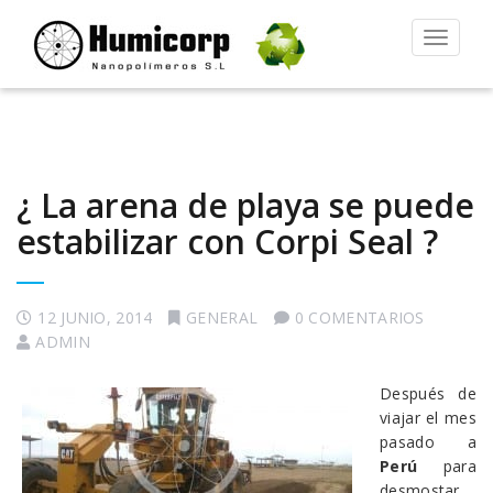
Alternar
la
navegac
¿ La arena de playa se puede
estabilizar con Corpi Seal ?
12 JUNIO, 2014
GENERAL
0 COMENTARIOS
ADMIN
Después de
viajar el mes
pasado a
Perú
para
desmostar