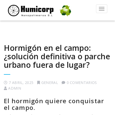
Alternar
la
navegac
Hormigón en el campo:
¿solución definitiva o parche
urbano fuera de lugar?
7 ABRIL, 2025
GENERAL
0 COMENTARIOS
ADMIN
El hormigón quiere conquistar
el campo.