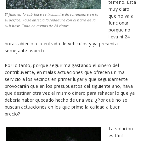
terreno. Está
muy claro
El fallo en la sub base se transmite directramente en la
que no va a
superfice. Ya se aprecia la rodadura con el barro de la
funcionar
sub base. Todo en menos de 24 Horas
porque no
lleva ni 24
horas abierto a la entrada de vehículos y ya presenta
semejante aspecto.
Por lo tanto, porque seguir malgastando el dinero del
contribuyente, en malas actuaciones que ofrecen un mal
servicio a los vecinos en primer lugar y que seguidamente
provocarán que en los presupuestos del siguiente año, haya
que destinar otra vez el mismo dinero para rehacer lo que ya
debería haber quedado hecho de una vez. ¿Por qué no se
buscan actuaciones en los que prime la calidad a buen
precio?
La solución
es fácil.