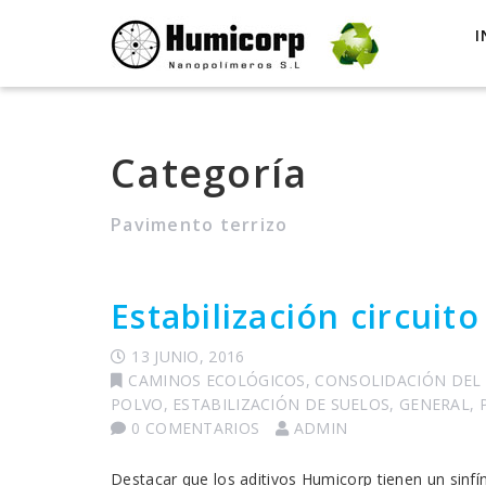
I
Categoría
Pavimento terrizo
Estabilización circuit
13 JUNIO, 2016
CAMINOS ECOLÓGICOS
,
CONSOLIDACIÓN DEL
POLVO
,
ESTABILIZACIÓN DE SUELOS
,
GENERAL
,
0 COMENTARIOS
ADMIN
Destacar que los aditivos Humicorp tienen un sinfí