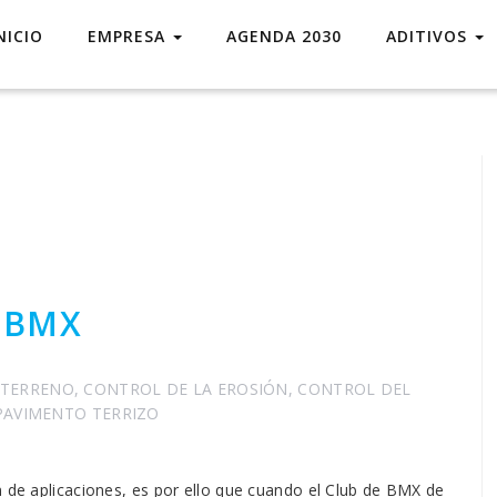
NICIO
EMPRESA
AGENDA 2030
ADITIVOS
o BMX
 TERRENO
,
CONTROL DE LA EROSIÓN
,
CONTROL DEL
PAVIMENTO TERRIZO
n de aplicaciones, es por ello que cuando el Club de BMX de