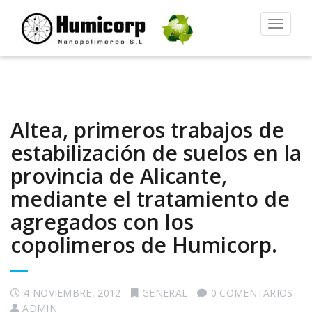
Alternar
la
navegac
Altea, primeros trabajos de
estabilización de suelos en la
provincia de Alicante,
mediante el tratamiento de
agregados con los
copolimeros de Humicorp.
4 NOVIEMBRE, 2012
GENERAL
0 COMENTARIOS
ADMIN