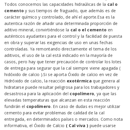
Todos conocemos las capacidades hidraúlicas de la
cal o
cemento
y sus tiempos de fraguado, que además es de
carácter químico y controlado, de ahí el aporte.Esa es la
autentica razón de añadir una determinada proporción de
aditivo mineral, convirtiéndose la
cal o el cemento
en
auténticos ayudantes para el control y la facilidad de puesta
en obra y superar las exigencias de uso en unas fechas
controladas. Ya remontando directamente el tema de los
aditivos, el uso de la cal está indicado en la mayoría de
casos, pero hay que tener precaución de controlar los lotes
de entrega para segurar que la cal siempre viene apagada (
hidóxido de calcio ).Si se aporta Óxido de calcio en vez de
Hidróxido de calcio, la reacción
exotérmica
que genera al
hidratarse puede resultar peligrosa para los trabajadores y
desastrosa para la aplicación del
copolímero
, ya que las
elevadas temperaturas que alcanzan en esta reacción
fundirán el
copolímero
. En caso de dudas es mejor utilizar
cemento para evitar problemas de calidad de la cal
entregada, en determinados países o mercados. Como nota
informativa, el Óxido de Calcio
( Cal viva )
puede usarse