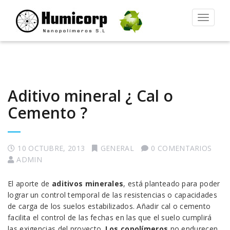
Alternar
la
navegac
Aditivo mineral ¿ Cal o
Cemento ?
10 OCTUBRE, 2013
GENERAL
0 COMENTARIOS
ADMIN
El aporte de
aditivos minerales
, está planteado para poder
lograr un control temporal de las resistencias o capacidades
de carga de los suelos estabilizados. Añadir cal o cemento
facilita el control de las fechas en las que el suelo cumplirá
las exigencias del proyecto.
Los copolímeros
no endurecen