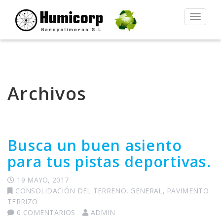
Alternar
la
navegac
Archivos
Busca un buen asiento
para tus pistas deportivas.
19 MAYO, 2017
CONSOLIDACIÓN DEL TERRENO
,
GENERAL
,
PAVIMENTO
TERRIZO
0 COMENTARIOS
ADMIN