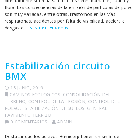
directamente sobre la salud de los seres humanos, fauna y
flora. Las consecuencias de la emisión de partículas de polvo
son muy variadas, entre otras, trastornos en las vías
respiratorias, accidentes por falta de visibilidad, acelera el
desgaste …
SEGUIR LEYENDO
Estabilización circuito
BMX
13 JUNIO, 2016
CAMINOS ECOLÓGICOS
,
CONSOLIDACIÓN DEL
TERRENO
,
CONTROL DE LA EROSIÓN
,
CONTROL DEL
POLVO
,
ESTABILIZACIÓN DE SUELOS
,
GENERAL
,
PAVIMENTO TERRIZO
0 COMENTARIOS
ADMIN
Destacar que los aditivos Humicorp tienen un sinfín de