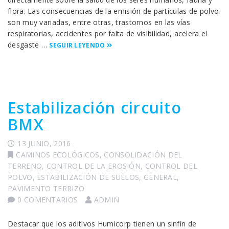
flora. Las consecuencias de la emisión de partículas de polvo
son muy variadas, entre otras, trastornos en las vías
respiratorias, accidentes por falta de visibilidad, acelera el
desgaste …
SEGUIR LEYENDO
Estabilización circuito
BMX
13 JUNIO, 2016
CAMINOS ECOLÓGICOS
,
CONSOLIDACIÓN DEL
TERRENO
,
CONTROL DE LA EROSIÓN
,
CONTROL DEL
POLVO
,
ESTABILIZACIÓN DE SUELOS
,
GENERAL
,
PAVIMENTO TERRIZO
0 COMENTARIOS
ADMIN
Destacar que los aditivos Humicorp tienen un sinfín de