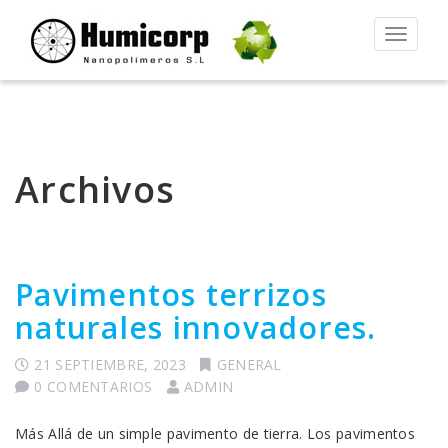
Alternar
la
navegac
Archivos
Pavimentos terrizos
naturales innovadores.
21 SEPTIEMBRE, 2023
GENERAL
0 COMENTARIOS
ADMIN
Más Allá de un simple pavimento de tierra. Los pavimentos