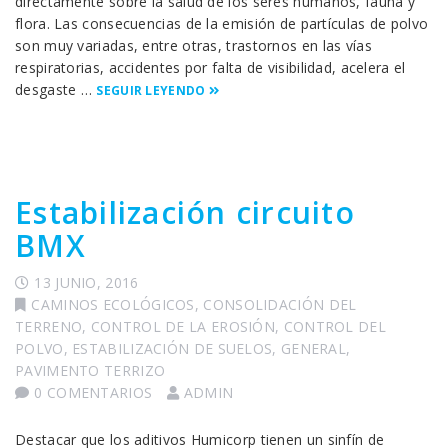
directamente sobre la salud de los seres humanos, fauna y
flora. Las consecuencias de la emisión de partículas de polvo
son muy variadas, entre otras, trastornos en las vías
respiratorias, accidentes por falta de visibilidad, acelera el
desgaste …
SEGUIR LEYENDO
Estabilización circuito
BMX
13 JUNIO, 2016
CAMINOS ECOLÓGICOS
,
CONSOLIDACIÓN DEL
TERRENO
,
CONTROL DE LA EROSIÓN
,
CONTROL DEL
POLVO
,
ESTABILIZACIÓN DE SUELOS
,
GENERAL
,
PAVIMENTO TERRIZO
0 COMENTARIOS
ADMIN
Destacar que los aditivos Humicorp tienen un sinfín de