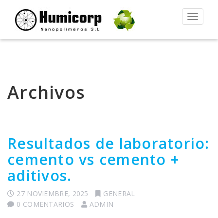
Alternar
la
navegac
Archivos
Resultados de laboratorio:
cemento vs cemento +
aditivos.
27 NOVIEMBRE, 2025
GENERAL
0 COMENTARIOS
ADMIN